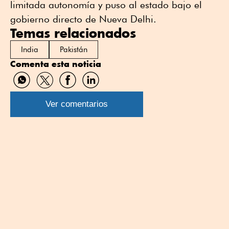
limitada autonomía y puso al estado bajo el
gobierno directo de Nueva Delhi.
Temas relacionados
India
Pakistán
Comenta esta noticia
Compartir
Compartir
Compartir
Compartir
por
por
por
por
WhatsApp
Twitter
Facebook
Linkedin
Ver comentarios