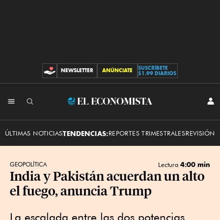
SUSCRÍBETE
NEWSLETTER
ANÚNCIATE
CONTRIBUCIONES
$1.99 DIARIOS
INI
El
SES
Economista
ÚLTIMAS NOTICIAS
TENDENCIAS:
REPORTES TRIMESTRALES
REVISIÓN 
4:00 min
GEOPOLÍTICA
Lectura
India y Pakistán acuerdan un alto
el fuego, anuncia Trump
La escalada entre las dos potencias