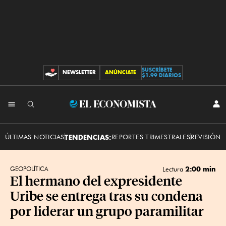
SUSCRÍBETE
NEWSLETTER
ANÚNCIATE
CONTRIBUCIONES
$1.99 DIARIOS
INI
El
SES
Economista
ÚLTIMAS NOTICIAS
TENDENCIAS:
REPORTES TRIMESTRALES
REVISIÓN 
2:00 min
GEOPOLÍTICA
Lectura
El hermano del expresidente
Uribe se entrega tras su condena
por liderar un grupo paramilitar