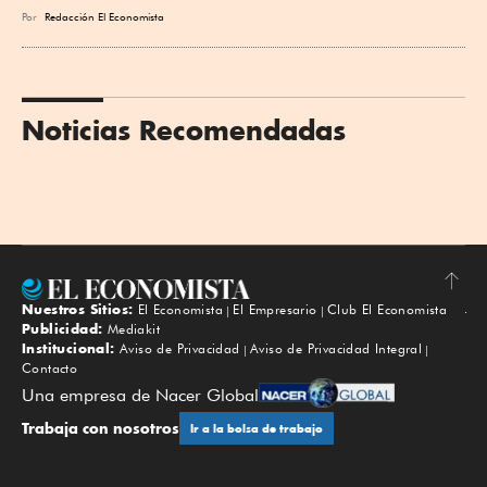
Por
Redacción El Economista
Noticias Recomendadas
Nuestros Sitios:
El Economista
El Empresario
Club El Economista
Subir
Publicidad:
Mediakit
Institucional:
Aviso de Privacidad
Aviso de Privacidad Integral
Contacto
Una empresa de Nacer Global
Trabaja con nosotros
Ir a la bolsa de trabajo