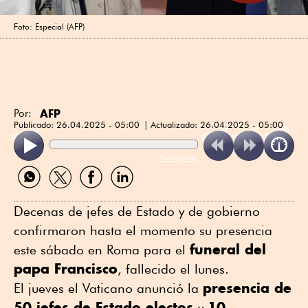
Foto: Especial (AFP)
AFP
Por:
Publicado:
26.04.2025 - 05:00
Actualizado:
26.04.2025 - 05:00
ReadSpeaker
Compartir
Compartir
Compartir
Compartir
por
por
por
por
WhatsApp
Twitter
Facebook
Linkedin
Decenas de jefes de Estado y de gobierno
confirmaron hasta el momento su presencia
funeral del
este sábado en Roma para el
papa Francisco
, fallecido el lunes.
presencia de
El jueves el Vaticano anunció la
50 jefes de Estado electos
10
y