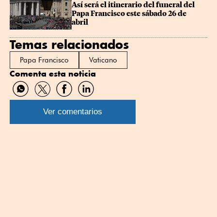
Así será el itinerario del funeral del 
Papa Francisco este sábado 26 de 
abril
Temas relacionados
Papa Francisco
Vaticano
Comenta esta noticia
Compartir
Compartir
Compartir
Compartir
por
por
por
por
WhatsApp
Twitter
Facebook
Linkedin
Ver comentarios