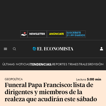
SUSCRÍBETE
NEWSLETTER
ANÚNCIATE
CONTRIBUCIONES
$1.99 DIARIOS
INI
El
SES
Economista
ÚLTIMAS NOTICIAS
TENDENCIAS:
REPORTES TRIMESTRALES
REVISIÓN 
5:00 min
GEOPOLÍTICA
Lectura
Funeral Papa Francisco: lista de
dirigentes y miembros de la
realeza que acudirán este sábado