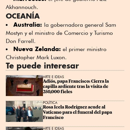
Akhannouch.
OCEANÍA
Australia:
la gobernadora general Sam
Mostyn y el ministro de Comercio y Turismo
Don Farrell.
Nueva Zelanda:
el primer ministro
Christopher Mark Luxon.
Te puede interesar
ARTE E IDEAS
Adiós, papa Francisco: Cierra la 
capilla ardiente tras la visita de 
250,000 fieles
POLÍTICA
Rosa Icela Rodríguez acude al 
Vaticano para el funeral del papa 
Francisco
ARTE E IDEAS