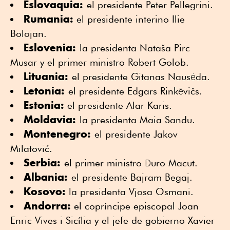
Eslovaquia:
el presidente Peter Pellegrini.
Rumania:
el presidente interino Ilie
Bolojan.
Eslovenia:
la presidenta Nataša Pirc
Musar y el primer ministro Robert Golob.
Lituania:
el presidente Gitanas Nausėda.
Letonia:
el presidente Edgars Rinkēvičs.
Estonia:
el presidente Alar Karis.
Moldavia:
la presidenta Maia Sandu.
Montenegro:
el presidente Jakov
Milatović.
Serbia:
el primer ministro Đuro Macut.
Albania:
el presidente Bajram Begaj.
Kosovo:
la presidenta Vjosa Osmani.
Andorra:
el copríncipe episcopal Joan
Enric Vives i Sicília y el jefe de gobierno Xavier