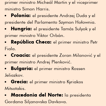
primer ministro Micheál Martin y el viceprimer
ministro Simon Harris.
Polonia:
el presidente Andrzej Duda y el
presidente del Parlamento Szymon Hołownia.
Hungría:
el presidente Tamás Sulyok y el
primer ministro Viktor Orbán.
República Checa:
el primer ministro Petr
Fiala.
Croacia:
el presidente Zoran Milanović y el
primer ministro Andrej Plenković.
Bulgaria:
el primer ministro Rossen
Jeliazkov.
Grecia:
el primer ministro Kyriakos
Mitsotakis.
Macedonia del Norte:
la presidenta
Gordana Siljanovska Davkova.