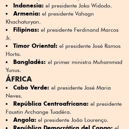
Indonesia:
el presidente Joko Widodo.
Armenia:
el presidente Vahagn
Khachaturyan.
Filipinas:
el presidente Ferdinand Marcos
Jr.
Timor Oriental:
el presidente José Ramos
Horta.
Bangladés:
el primer ministro Muhammad
Yunus.
ÁFRICA
Cabo Verde:
el presidente José Maria
Neves.
República Centroafricana:
el presidente
Faustin Archange Tuadéra.
Angola:
el presidente João Lourenço.
República Democrática del Congo:
el