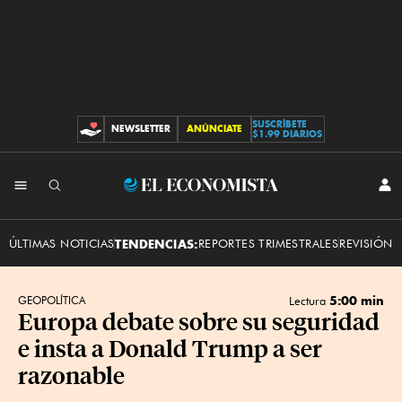
SUSCRÍBETE
NEWSLETTER
ANÚNCIATE
CONTRIBUCIONES
$1.99 DIARIOS
INI
El
SES
Economista
ÚLTIMAS NOTICIAS
TENDENCIAS:
REPORTES TRIMESTRALES
REVISIÓN 
5:00 min
GEOPOLÍTICA
Lectura
Europa debate sobre su seguridad
e insta a Donald Trump a ser
razonable