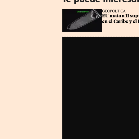
GEOPOLÍTICA
EU mata a 11 sup
en el Caribe y el