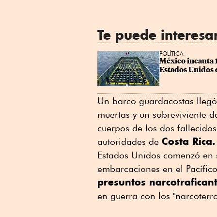
Te puede interesa
POLÍTICA
México incauta 1
Estados Unidos e
Un barco guardacostas llegó
muertas y un sobreviviente d
cuerpos de los dos fallecidos
Costa Rica.
autoridades de
Estados Unidos comenzó en 
embarcaciones en el Pacífic
presuntos narcotrafican
en guerra con los "narcoterr