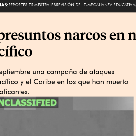
IAS:
REPORTES TRIMESTRALES
REVISIÓN DEL T-MEC
ALIANZA EDUCATIVA
presuntos narcos en 
cífico
septiembre una campaña de ataques
cífico y el Caribe en los que han muerto
ficantes.