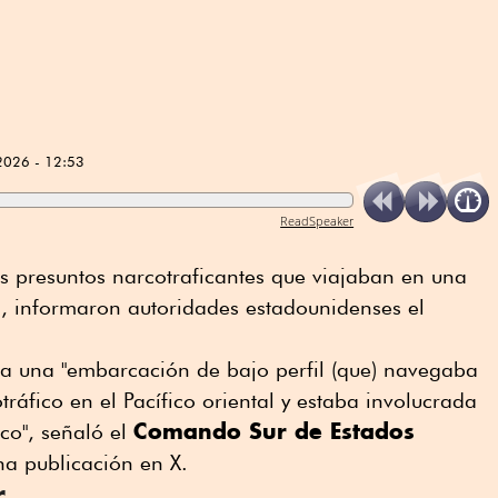
2026 - 12:53
ReadSpeaker
 presuntos narcotraficantes que viajaban en una
al, informaron autoridades estadounidenses el
 a una "embarcación de bajo perfil (que) navegaba
ráfico en el Pacífico oriental y estaba involucrada
Comando Sur de Estados
co", señaló el
 publicación en X.
r