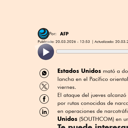
AFP
Por:
Publicado:
20.03.2026 - 12:53
Actualizado:
20.03.
Compartir
Estados Unidos
mató a dos
por
lancha en el Pacífico orient
WhatsApp
Compartir
viernes.
por
Twitter
El ataque del jueves alcanzó
Compartir
por
por rutas conocidas de narcot
Facebook
Compartir
en operaciones de narcotráfi
por
Unidos
(SOUTHCOM) en una
Linkedin
Te puede interesa