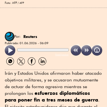
Foto: AFP
AFP
Reuters
Por:
Publicado:
01.06.2026 - 06:09
ReadSpeaker
Compartir
Compartir
Compartir
Compartir
por
por
por
por
WhatsApp
Twitter
Facebook
Linkedin
Irán y Estados Unidos afirmaron haber atacado
objetivos militares, y se acusaron mutuamente
de actuar de forma agresiva mientras se
esfuerzos diplomáticos
prolongan los
⁠para poner fin a tres meses de guerra
.
El ejército estadounidense dijo que durante el