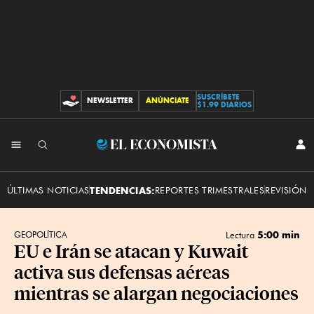
SUSCRÍBETE
NEWSLETTER
ANÚNCIATE
CONTRIBUCIONES
$1.99 DIARIOS
INI
El
SES
Economista
ÚLTIMAS NOTICIAS
TENDENCIAS:
REPORTES TRIMESTRALES
REVISIÓN 
5:00 min
GEOPOLÍTICA
Lectura
EU e Irán se atacan y Kuwait
activa sus defensas aéreas
mientras se alargan negociaciones