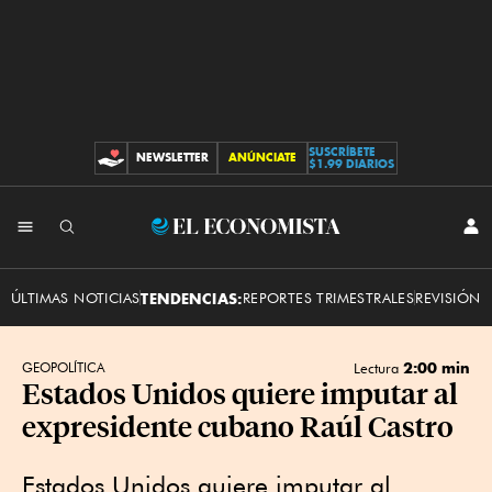
SUSCRÍBETE
NEWSLETTER
ANÚNCIATE
CONTRIBUCIONES
$1.99 DIARIOS
INI
El
SES
Economista
ÚLTIMAS NOTICIAS
TENDENCIAS:
REPORTES TRIMESTRALES
REVISIÓN 
2:00 min
GEOPOLÍTICA
Lectura
Estados Unidos quiere imputar al
expresidente cubano Raúl Castro
Estados Unidos quiere imputar al