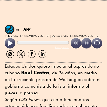
AFP
Por:
Publicado:
15.05.2026 - 07:09
Actualizado:
15.05.2026 - 07:09
ReadSpeaker
Compartir
Compartir
Compartir
Compartir
por
por
por
por
WhatsApp
Twitter
Facebook
Linkedin
Estados Unidos quiere imputar al expresidente
Raúl Castro
cubano
, de 94 años, en medio
de la creciente presión de Washington sobre el
gobierno comunista de la isla, informó el
jueves la prensa.
Según
CBS News
, que cita a funcionarios
estadounidenses familiarizados con el asunto,