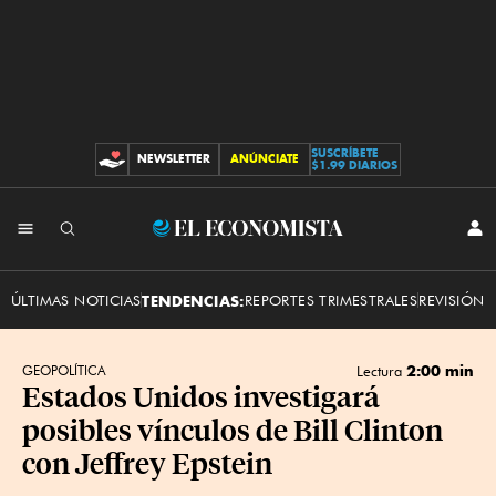
SUSCRÍBETE
NEWSLETTER
ANÚNCIATE
CONTRIBUCIONES
$1.99 DIARIOS
INI
El
SES
Economista
ÚLTIMAS NOTICIAS
TENDENCIAS:
REPORTES TRIMESTRALES
REVISIÓN 
2:00 min
GEOPOLÍTICA
Lectura
Estados Unidos investigará
posibles vínculos de Bill Clinton
con Jeffrey Epstein