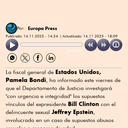
Europa Press
Por:
Publicado:
14.11.2025 - 14:24
Actualizado:
14.11.2025 - 18:09
ReadSpeaker
Compartir
Compartir
Compartir
Compartir
por
por
por
por
WhatsApp
Twitter
Facebook
Linkedin
Estados Unidos,
La fiscal general de
Pamela Bondi
, ha informado este viernes de
que el Departamento de Justicia investigará
"con urgencia e integridad" los supuestos
Bill Clinton
vínculos del expresidente
con el
Jeffrey Epstein
delincuente sexual
,
involucrado en un caso de supuestos abusos