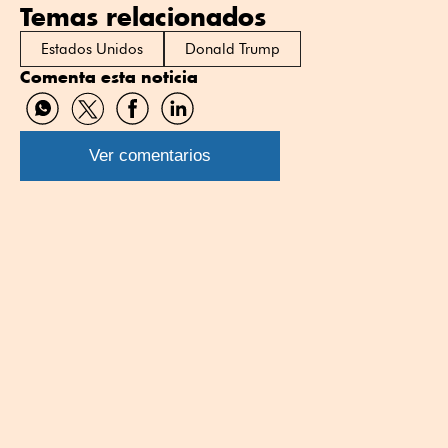
Temas relacionados
Estados Unidos
Donald Trump
Comenta esta noticia
Compartir
Compartir
Compartir
Compartir
por
por
por
por
WhatsApp
Twitter
Facebook
Linkedin
Ver comentarios