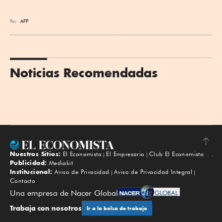
Por
AFP
Noticias Recomendadas
Nuestros Sitios:
El Economista
El Empresario
Club El Economista
Subir
Publicidad:
Mediakit
Institucional:
Aviso de Privacidad
Aviso de Privacidad Integral
Contacto
Una empresa de Nacer Global
Trabaja con nosotros
Ir a la bolsa de trabajo