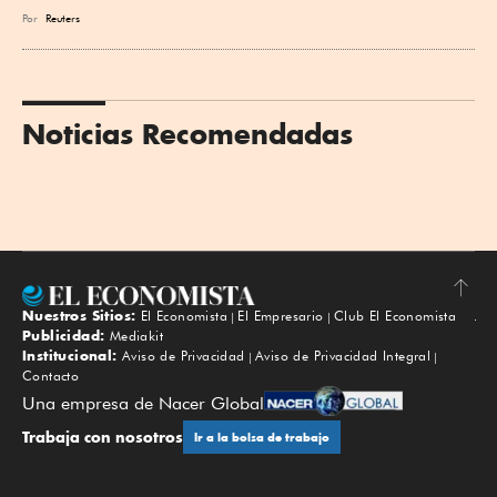
Por
Reuters
Noticias Recomendadas
Nuestros Sitios:
El Economista
El Empresario
Club El Economista
Subir
Publicidad:
Mediakit
Institucional:
Aviso de Privacidad
Aviso de Privacidad Integral
Contacto
Una empresa de Nacer Global
Trabaja con nosotros
Ir a la bolsa de trabajo