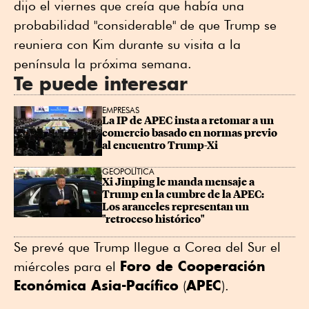
dijo el viernes que creía que había una
probabilidad "considerable" de que Trump se
reuniera con Kim durante su visita a la
península la próxima semana.
Te puede interesar
EMPRESAS
La IP de APEC insta a retomar a un 
comercio basado en normas previo 
al encuentro Trump-Xi
GEOPOLÍTICA
Xi Jinping le manda mensaje a 
Trump en la cumbre de la APEC: 
Los aranceles representan un 
"retroceso histórico"
Se prevé que Trump llegue a Corea del Sur el
Foro de Cooperación
miércoles para el
Económica Asia-Pacífico
APEC
(
).