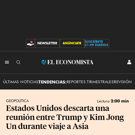
SUSCRÍBETE
NEWSLETTER
ANÚNCIATE
CONTRIBUCIONES
$1.99 DIARIOS
INI
El
SES
Economista
ÚLTIMAS NOTICIAS
TENDENCIAS:
REPORTES TRIMESTRALES
REVISIÓN 
2:00 min
GEOPOLÍTICA
Lectura
Estados Unidos descarta una
reunión entre Trump y Kim Jong
Un durante viaje a Asia