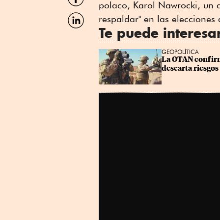
por
polaco, Karol Nawrocki, un a
Facebook
Compartir
respaldar" en las eleccione
por
Te puede interesa
Linkedin
GEOPOLÍTICA
La OTAN confirma
descarta riesgos