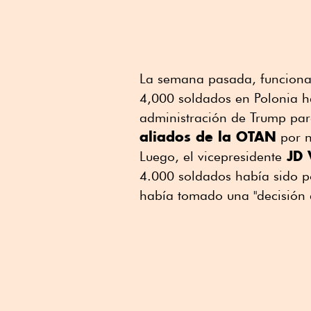
La semana pasada, funcionar
4,000 soldados en Polonia h
administración de Trump para
aliados de la OTAN
por n
JD 
Luego, el vicepresidente
4.000 soldados había sido p
había tomado una "decisión d