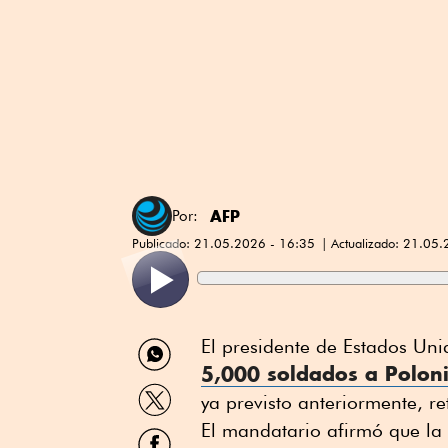
AFP
Por:
Publicado:
21.05.2026 - 16:35
Actualizado:
21.05.
Compartir
El presidente de Estados Uni
por
5,000 soldados a Polon
WhatsApp
Compartir
ya previsto anteriormente, r
por
Twitter
El mandatario afirmó que la
Compartir