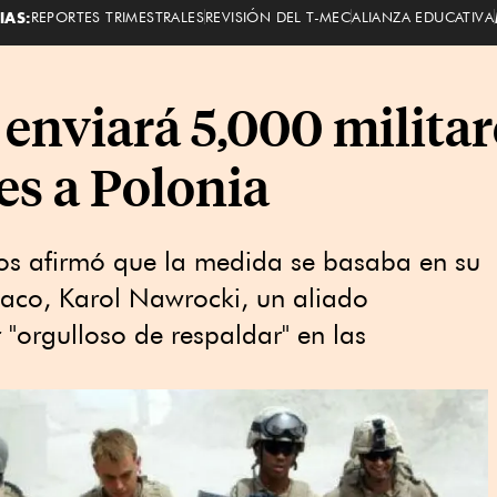
IAS:
REPORTES TRIMESTRALES
REVISIÓN DEL T-MEC
ALIANZA EDUCATIVA
nviará 5,000 militar
s a Polonia
dos afirmó que la medida se basaba en su
aco, Karol Nawrocki, un aliado
r "orgulloso de respaldar" en las
.