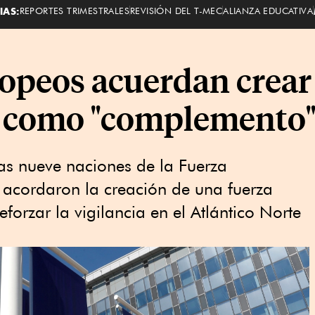
IAS:
REPORTES TRIMESTRALES
REVISIÓN DEL T-MEC
ALIANZA EDUCATIVA
ropeos acuerdan crear
a como "complemento"
ras nueve naciones de la Fuerza
 acordaron la creación de una fuerza
forzar la vigilancia en el Atlántico Norte