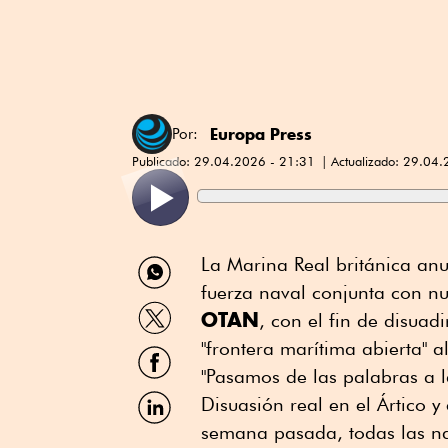
Europa Press
Por:
Publicado:
29.04.2026 - 21:31
Actualizado:
29.04.
Compartir
La Marina Real británica an
por
fuerza naval conjunta con n
WhatsApp
Compartir
OTAN
, con el fin de disua
por
Twitter
"frontera marítima abierta" al
Compartir
por
"Pasamos de las palabras a l
Facebook
Compartir
Disuasión real en el Ártico 
por
semana pasada, todas las na
Linkedin