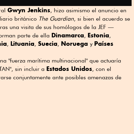
Gwyn Jenkins
ral
, hizo asimismo el anuncio en
diario británico
The Guardian
, si bien el acuerdo se
ras una visita de sus homólogos de la JEF —
Dinamarca
Estonia
forman parte de ella
,
,
nia
Lituania
Suecia
Noruega
Países
,
,
,
y
una "fuerza marítima multinacional" que actuaría
Estados Unidos
N", sin incluir a
, con el
ararse conjuntamente ante posibles amenazas de