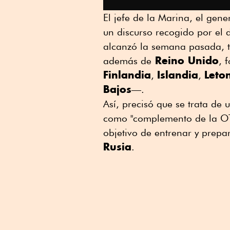
El jefe de la Marina, el gene
un discurso recogido por el 
alcanzó la semana pasada, t
Reino Unido
además de
, 
Finlandia
Islandia
Leto
,
,
Bajos
—.
Así, precisó que se trata de 
como "complemento de la OTA
objetivo de entrenar y prep
Rusia
.