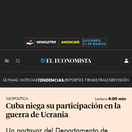
SUSCRÍBETE
NEWSLETTER
ANÚNCIATE
CONTRIBUCIONES
$1.99 DIARIOS
INI
El
SES
Economista
ÚLTIMAS NOTICIAS
TENDENCIAS:
REPORTES TRIMESTRALES
REVISIÓN 
4:00 min
GEOPOLÍTICA
Lectura
Cuba niega su participación en la
guerra de Ucrania
Un portavoz del Departamento de