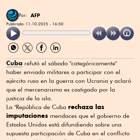
AFP
Por:
Publicado:
11.10.2025 - 16:50
ReadSpeaker
Compartir
Compartir
Compartir
Compartir
por
por
por
por
WhatsApp
Twitter
Facebook
Linkedin
Cuba
refutó el sábado "categóricamente"
haber enviado militares a participar con el
ejército ruso en la guerra con Ucrania y aclaró
que el mercenarismo es castigado por la
justicia de la isla.
rechaza las
La "República de Cuba
imputaciones
mendaces que el gobierno de
Estados Unidos está difundiendo sobre una
supuesta participación de Cuba en el conflicto