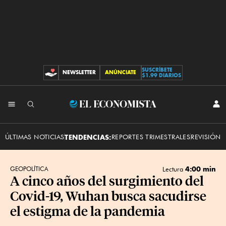
SUSCRÍBETE
NEWSLETTER
ANÚNCIATE
CONTRIBUCIONES
$1.99 DIARIOS
INI
El
SES
Economista
ÚLTIMAS NOTICIAS
TENDENCIAS:
REPORTES TRIMESTRALES
REVISIÓN 
4:00 min
GEOPOLÍTICA
Lectura
A cinco años del surgimiento del
Covid-19, Wuhan busca sacudirse
el estigma de la pandemia