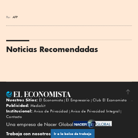
Por
AFP
Noticias Recomendadas
Nuestros Sitios:
El Economista
El Empresario
Club El Economista
Subir
Publicidad:
Mediakit
Institucional:
Aviso de Privacidad
Aviso de Privacidad Integral
Contacto
Una empresa de Nacer Global
Trabaja con nosotros
Ir a la bolsa de trabajo