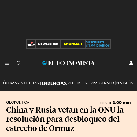
SUSCRÍBETE
NEWSLETTER
ANÚNCIATE
CONTRIBUCIONES
$1.99 DIARIOS
INI
El
SES
Economista
ÚLTIMAS NOTICIAS
TENDENCIAS:
REPORTES TRIMESTRALES
REVISIÓN 
2:00 min
GEOPOLÍTICA
Lectura
China y Rusia vetan en la ONU la
resolución para desbloqueo del
estrecho de Ormuz