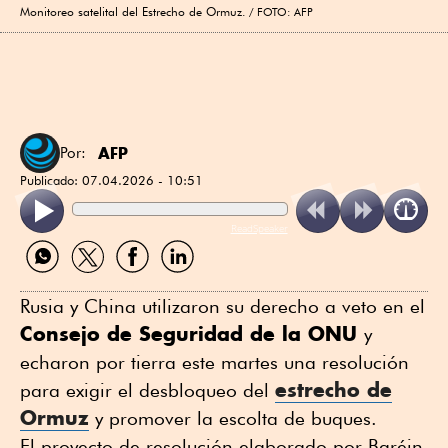
Monitoreo satelital del Estrecho de Ormuz.
FOTO: AFP
AFP
Por:
Publicado:
07.04.2026 - 10:51
ReadSpeaker
Compartir
Compartir
Compartir
Compartir
por
por
por
por
WhatsApp
Twitter
Facebook
Linkedin
Rusia y China utilizaron su derecho a veto en el
Consejo de Seguridad de la ONU
y
echaron por tierra este martes una resolución
estrecho de
para exigir el desbloqueo del
Ormuz
y promover la escolta de buques.
El proyecto de resolución elaborado por Baréin