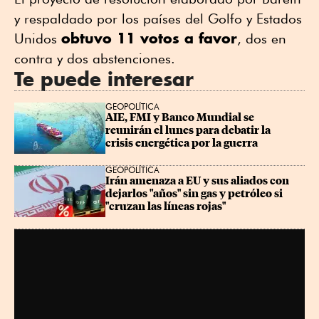
y respaldado por los países del Golfo y Estados
obtuvo 11 votos a favor
Unidos
, dos en
contra y dos abstenciones.
Te puede interesar
GEOPOLÍTICA
AIE, FMI y Banco Mundial se 
reunirán el lunes para debatir la 
crisis energética por la guerra
GEOPOLÍTICA
Irán amenaza a EU y sus aliados con 
dejarlos "años" sin gas y petróleo si 
"cruzan las líneas rojas"