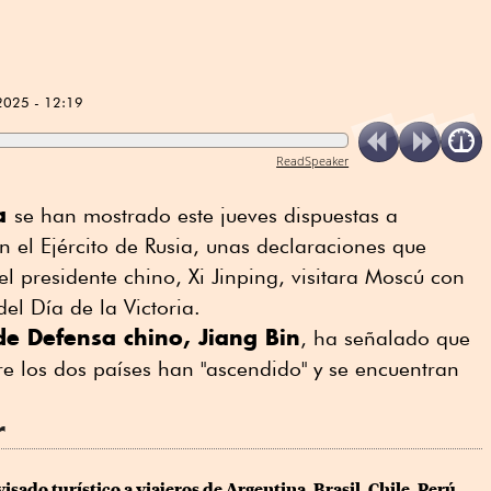
2025 - 12:19
ReadSpeaker
na
se han mostrado este jueves dispuestas a
n el Ejército de Rusia, unas declaraciones que
l presidente chino, Xi Jinping, visitara Moscú con
el Día de la Victoria.
de Defensa chino, Jiang Bin
, ha señalado que
tre los dos países han "ascendido" y se encuentran
r
sado turístico a viajeros de Argentina, Brasil, Chile, Perú 