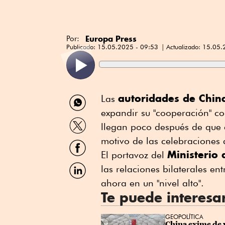
Europa Press
Por:
Publicado:
15.05.2025 - 09:53
Actualizado:
15.05.
Compartir
autoridades de Chi
Las
por
expandir su "cooperación" co
WhatsApp
Compartir
llegan poco después de que e
por
Twitter
motivo de las celebraciones d
Compartir
por
Ministerio 
El portavoz del
Facebook
Compartir
las relaciones bilaterales en
por
ahora en un "nivel alto".
Linkedin
Te puede interesa
GEOPOLÍTICA
China exime de vi