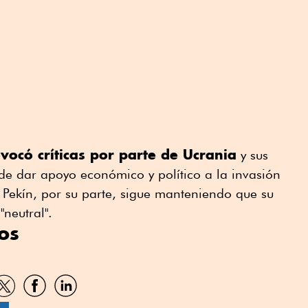
vocó críticas por parte de Ucrania
y sus
de dar apoyo económico y político a la invasión
. Pekín, por su parte, sigue manteniendo que su
"neutral".
os
artir
Compartir
Compartir
Compartir
por
por
por