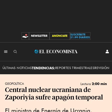
SUSCRÍBETE
NEWSLETTER
ANÚNCIATE
CONTRIBUCIONES
$1.99 DIARIOS
INI
El
SES
Economista
ÚLTIMAS NOTICIAS
TENDENCIAS:
REPORTES TRIMESTRALES
REVISIÓN 
2:00 min
GEOPOLÍTICA
Lectura
Central nuclear ucraniana de
Zaporiyia sufre apagón temporal
El ministro de Energía de Ucrania,