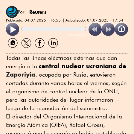
Reuters
Por:
Publicado:
04.07.2025 - 16:55
Actualizado:
04.07.2025 - 17:54
ReadSpeaker
Compartir
Compartir
Compartir
Compartir
por
por
por
por
WhatsApp
Twitter
Facebook
Linkedin
Todas las líneas eléctricas externas que dan
central nuclear ucraniana de
energía a la
Zaporiyia
, ocupada por Rusia, estuvieron
cortadas durante varias horas el viernes, según
el organismo de control nuclear de la ONU,
pero las autoridades del lugar informaron
luego de la reanudación del suministro.
El director del Organismo Internacional de la
Energía Atómica (OIEA), Rafael Grossi,
reconoció que la energía se había restablecido