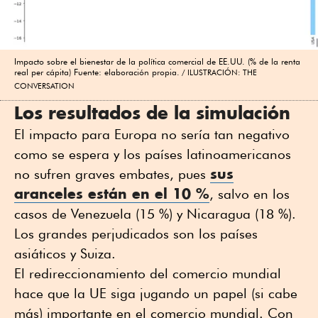
Impacto sobre el bienestar de la política comercial de EE.UU. (% de la renta
real per cápita) Fuente: elaboración propia.
ILUSTRACIÓN: THE
CONVERSATION
Los resultados de la simulación
El impacto para Europa no sería tan negativo
como se espera y los países latinoamericanos
sus
no sufren graves embates, pues
aranceles están en el 10 %
, salvo en los
casos de Venezuela (15 %) y Nicaragua (18 %).
Los grandes perjudicados son los países
asiáticos y Suiza.
El redireccionamiento del comercio mundial
hace que la UE siga jugando un papel (si cabe
más) importante en el comercio mundial. Con