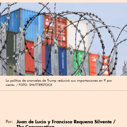
La política de aranceles de Trump reducirá sus importaciones en 9 por
ciento.
FOTO: SHUTTERSTOCK
Juan de Lucio
y Francisco Requena Silvente /
Por:
The Conversation