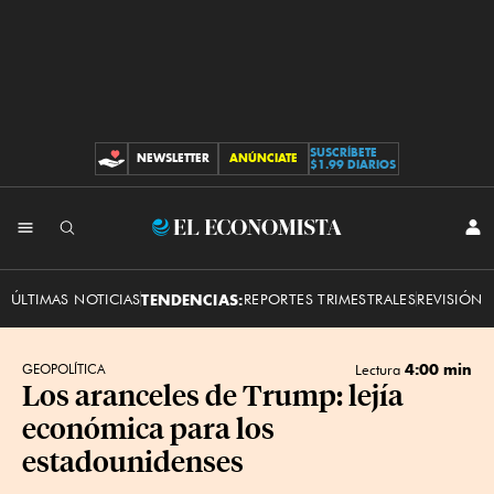
SUSCRÍBETE
NEWSLETTER
ANÚNCIATE
CONTRIBUCIONES
$1.99 DIARIOS
INI
El
SES
Economista
ÚLTIMAS NOTICIAS
TENDENCIAS:
REPORTES TRIMESTRALES
REVISIÓN 
4:00 min
GEOPOLÍTICA
Lectura
Los aranceles de Trump: lejía
económica para los
estadounidenses