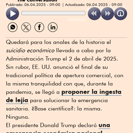
Publicado:
06.04.2025 - 09:00
Actualizado:
06.04.2025 - 09:00
ReadSpeaker
Compartir
Compartir
Compartir
Compartir
por
por
por
por
WhatsApp
Twitter
Facebook
Linkedin
Quedará para los anales de la historia el
suicidio económico
llevado a cabo por la
Administración Trump el 2 de abril de 2025.
Sin rubor, EE. UU. anunció el final de su
tradicional política de apertura comercial, con
la misma tranquilidad con que, durante la
proponer la ingesta
pandemia, se llegó a
de lejía
para solucionar la emergencia
sanitaria. ¿Base científica?: la misma.
Ninguna.
una
El presidente Donald Trump declaró