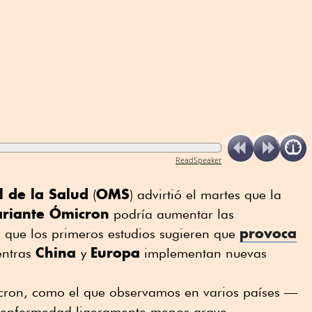
ReadSpeaker
 de la Salud
OMS
(
) advirtió el martes que la
ariante Ómicron
podría aumentar las
provoca
e que los primeros estudios sugieren que
China
Europa
entras
y
implementan nuevas
ron, como el que observamos en varios países —
 enfermedad ligeramente menos grave