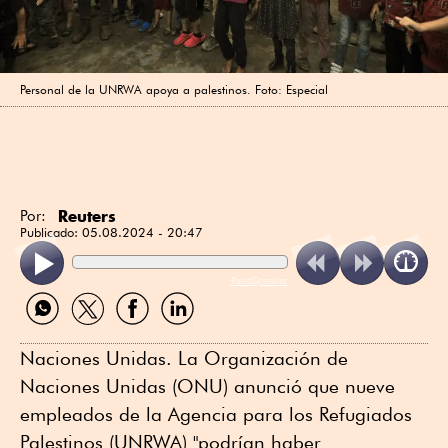
Personal de la UNRWA apoya a palestinos. Foto: Especial
Reuters
Por:
Publicado:
05.08.2024 - 20:47
ReadSpeaker
Compartir
Compartir
Compartir
Compartir
por
por
por
por
WhatsApp
Twitter
Facebook
Linkedin
Naciones Unidas. La Organización de
Naciones Unidas (ONU) anunció que nueve
empleados de la Agencia para los Refugiados
Palestinos (UNRWA) "podrían haber