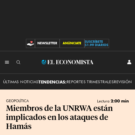
SUSCRÍBETE
NEWSLETTER
ANÚNCIATE
CONTRIBUCIONES
$1.99 DIARIOS
INI
El
SES
Economista
ÚLTIMAS NOTICIAS
TENDENCIAS:
REPORTES TRIMESTRALES
REVISIÓN 
2:00 min
GEOPOLÍTICA
Lectura
Miembros de la UNRWA están
implicados en los ataques de
Hamás