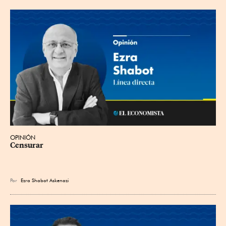
OPINIÓN
Censurar
Por
Ezra Shabot Askenazi