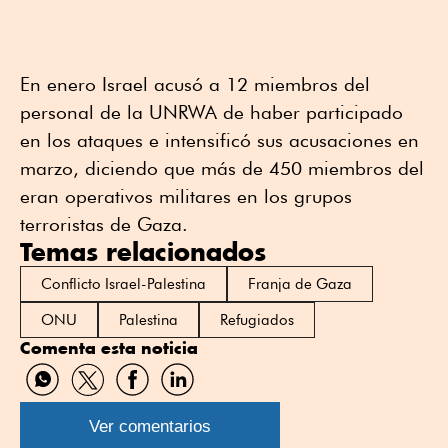
En enero Israel acusó a 12 miembros del
personal de la UNRWA de haber participado
en los ataques e intensificó sus acusaciones en
marzo, diciendo que más de 450 miembros del
eran operativos militares en los grupos
terroristas de Gaza.
Temas relacionados
Conflicto Israel-Palestina
Franja de Gaza
ONU
Palestina
Refugiados
Comenta esta noticia
Compartir
Compartir
Compartir
Compartir
por
por
por
por
WhatsApp
Twitter
Facebook
Linkedin
Ver comentarios