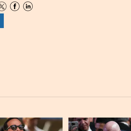
artir
Compartir
Compartir
Compartir
por
por
por
sApp
Twitter
Facebook
Linkedin