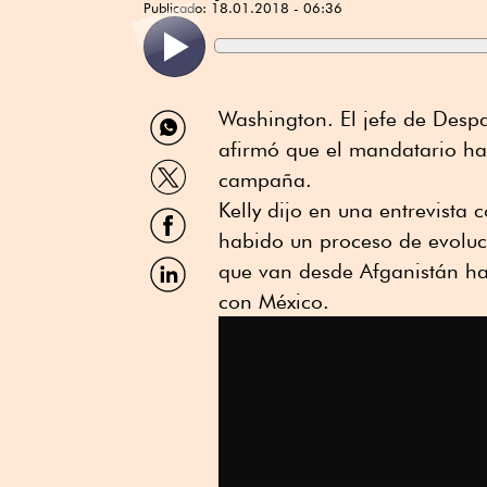
Publicado:
18.01.2018 - 06:36
Compartir
Washington. El jefe de Desp
por
afirmó que el mandatario h
WhatsApp
Compartir
campaña.
por
Twitter
Kelly dijo en una entrevista 
Compartir
por
habido un proceso de evoluc
Facebook
Compartir
que van desde Afganistán ha
por
con México.
Linkedin