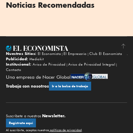
Noticias Recomendadas
Nuestros Sitios:
El Economista
El Empresario
Club El Economista
Subir
Publicidad:
Mediakit
Institucional:
Aviso de Privacidad
Aviso de Privacidad Integral
Contacto
Una empresa de Nacer Global
Trabaja con nosotros
Ir a la bolsa de trabajo
Newsletter.
Suscríbete a nuestros
Regístrate aquí
Al suscribirte, aceptas nuestras
políticas de privacidad
.