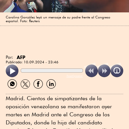
Carolina González leyó un mensaje de su padre frente al Congreso
español. Foto: Reuters
AFP
Por:
Publicado:
10.09.2024 - 23:46
ReadSpeaker
Compartir
Compartir
Compartir
Compartir
por
por
por
por
WhatsApp
Twitter
Facebook
Linkedin
Madrid. Cientos de simpatizantes de la
oposición venezolana se manifestaron ayer
martes en Madrid ante el Congreso de los
Diputados, donde la hija del candidato