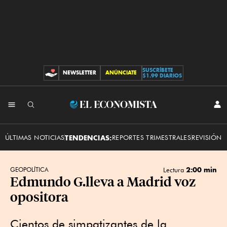
SUSCRÍBETE
NEWSLETTER
ANÚNCIATE
CONTRIBUCIONES
$1.99 DIARIOS
INI
El
SES
Economista
ÚLTIMAS NOTICIAS
TENDENCIAS:
REPORTES TRIMESTRALES
REVISIÓN 
2:00 min
GEOPOLÍTICA
Lectura
Edmundo G.lleva a Madrid voz
opositora
Cientos de simpatizantes de la