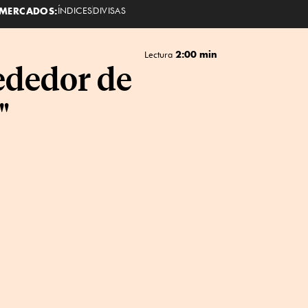
MERCADOS:
ÍNDICES
DIVISAS
2:00 min
Lectura
rededor de
"