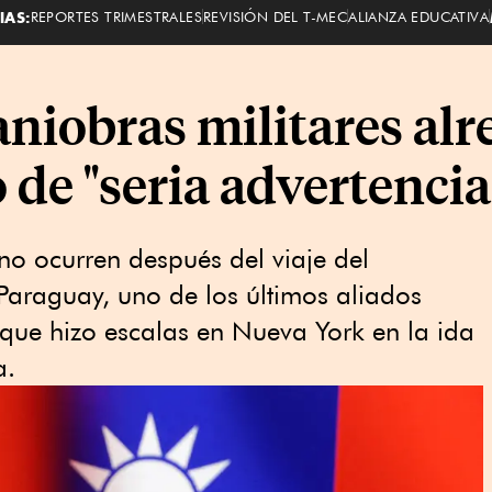
IAS:
REPORTES TRIMESTRALES
REVISIÓN DEL T-MEC
ALIANZA EDUCATIVA
aniobras militares al
de "seria advertencia
no ocurren después del viaje del
 Paraguay, uno de los últimos aliados
el que hizo escalas en Nueva York en la ida
a.