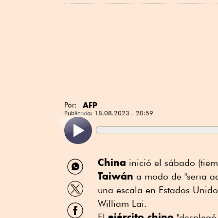
AFP
Por:
Publicado:
18.08.2023 - 20:59
Compartir
China
inició el sábado (tie
por
Taiwán
a modo de "seria ad
WhatsApp
Compartir
una escala en Estados Unidos
por
Twitter
William Lai.
Compartir
por
ejército chino
El
"desplegó 