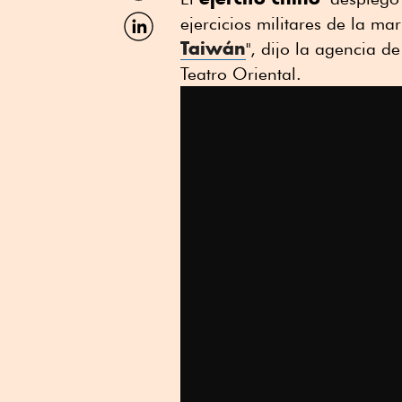
Facebook
Compartir
ejercicios militares de la ma
por
Taiwán
", dijo la agencia 
Linkedin
Teatro Oriental.