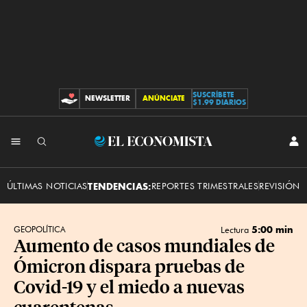
SUSCRÍBETE
NEWSLETTER
ANÚNCIATE
CONTRIBUCIONES
$1.99 DIARIOS
INI
El
SES
Economista
ÚLTIMAS NOTICIAS
TENDENCIAS:
REPORTES TRIMESTRALES
REVISIÓN 
5:00 min
GEOPOLÍTICA
Lectura
Aumento de casos mundiales de
Ómicron dispara pruebas de
Covid-19 y el miedo a nuevas
cuarentenas