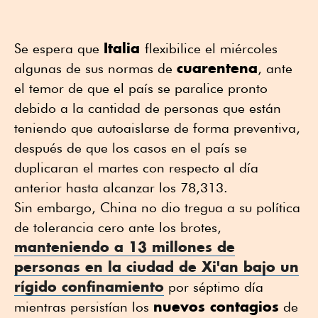
Italia
Se espera que
flexibilice el miércoles
cuarentena
algunas de sus normas de
, ante
el temor de que el país se paralice pronto
debido a la cantidad de personas que están
teniendo que autoaislarse de forma preventiva,
después de que los casos en el país se
duplicaran el martes con respecto al día
anterior hasta alcanzar los 78,313.
Sin embargo, China no dio tregua a su política
de tolerancia cero ante los brotes,
manteniendo a 13 millones de
personas en la ciudad de Xi'an bajo un
rígido confinamiento
por séptimo día
nuevos contagios
mientras persistían los
de