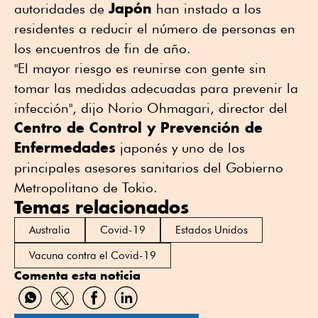
Japón
autoridades de
han instado a los
residentes a reducir el número de personas en
los encuentros de fin de año.
"El mayor riesgo es reunirse con gente sin
tomar las medidas adecuadas para prevenir la
infección", dijo Norio Ohmagari, director del
Centro de Control y Prevención de
Enfermedades
japonés y uno de los
principales asesores sanitarios del Gobierno
Metropolitano de Tokio.
Temas relacionados
Australia
Covid-19
Estados Unidos
Vacuna contra el Covid-19
Comenta esta noticia
Compartir
Compartir
Compartir
Compartir
por
por
por
por