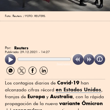
Foto: Reuters.
FOTO: REUTERS.
Reuters
Por:
Publicado:
29.12.2021 - 14:27
ReadSpeaker
Compartir
Compartir
Compartir
Compartir
por
por
por
por
WhatsApp
Twitter
Facebook
Linkedin
Covid-19
Los contagios diarios de
han
en
Estados Unidos
alcanzado cifras récord
,
Europa
Australia
franjas de
y
, con la rápida
variante Ómicron
propagación de la nueva