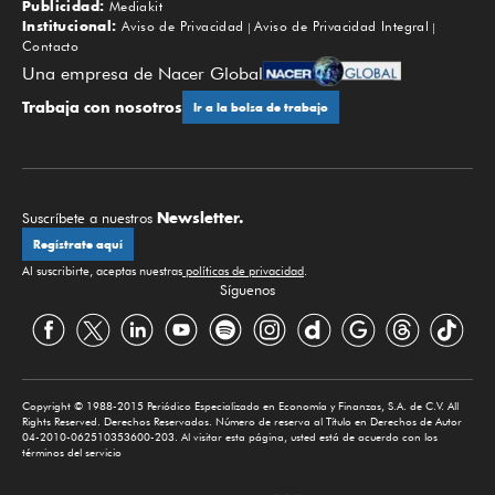
Publicidad:
Mediakit
Institucional:
Aviso de Privacidad
Aviso de Privacidad Integral
Contacto
Una empresa de Nacer Global
Trabaja con nosotros
Ir a la bolsa de trabajo
Newsletter.
Suscríbete a nuestros
Regístrate aquí
Al suscribirte, aceptas nuestras
políticas de privacidad
.
Síguenos
Copyright © 1988-2015 Periódico Especializado en Economía y Finanzas, S.A. de C.V. All
Rights Reserved. Derechos Reservados. Número de reserva al Título en Derechos de Autor
04-2010-062510353600-203. Al visitar esta página, usted está de acuerdo con los
términos del servicio