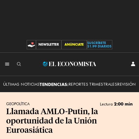
SUSCRÍBETE
NEWSLETTER
ANÚNCIATE
CONTRIBUCIONES
$1.99 DIARIOS
INI
El
SES
Economista
ÚLTIMAS NOTICIAS
TENDENCIAS:
REPORTES TRIMESTRALES
REVISIÓN 
2:00 min
GEOPOLÍTICA
Lectura
Llamada AMLO-Putin, la
oportunidad de la Unión
Euroasiática