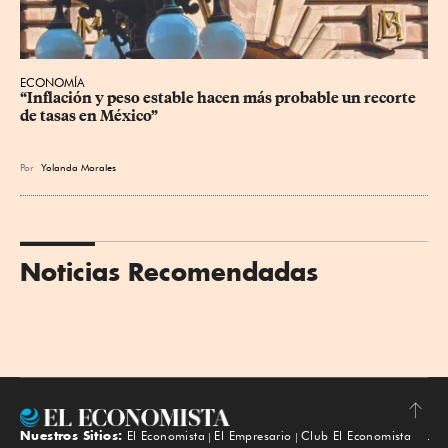
ECONOMÍA
“Inflación y peso estable hacen más probable un recorte 
de tasas en México”
Por
Yolanda Morales
Noticias Recomendadas
Nuestros Sitios:
El Economista
El Empresario
Club El Economista
Subir