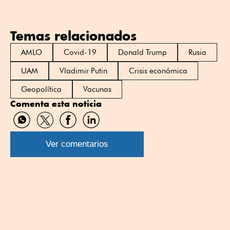
Temas relacionados
AMLO
Covid-19
Donald Trump
Rusia
UAM
Vladimir Putin
Crisis económica
Geopolítica
Vacunas
Comenta esta noticia
Compartir
Compartir
Compartir
Compartir
por
por
por
por
WhatsApp
Twitter
Facebook
Linkedin
Ver comentarios