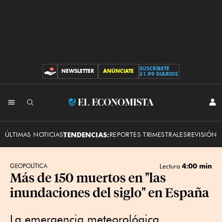
SUSCRÍBETE
NEWSLETTER
ANÚNCIATE
CONTRIBUCIONES
$1.99 DIARIOS
INI
El
SES
Economista
ÚLTIMAS NOTICIAS
TENDENCIAS:
REPORTES TRIMESTRALES
REVISIÓN 
4:00 min
GEOPOLÍTICA
Lectura
Más de 150 muertos en "las
inundaciones del siglo" en España
La emergencia meteorológica