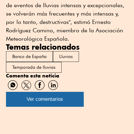
de eventos de lluvias intensas y excepcionales,
se volverán más frecuentes y más intensas y,
por lo tanto, destructivas", estimó Ernesto
Rodríguez Camino, miembro de la Asociación
Meteorológica Española.
Temas relacionados
Banco de España
Lluvias
Temporada de lluvias
Comenta esta noticia
Compartir
Compartir
Compartir
Compartir
por
por
por
por
WhatsApp
Twitter
Facebook
Linkedin
Ver comentarios