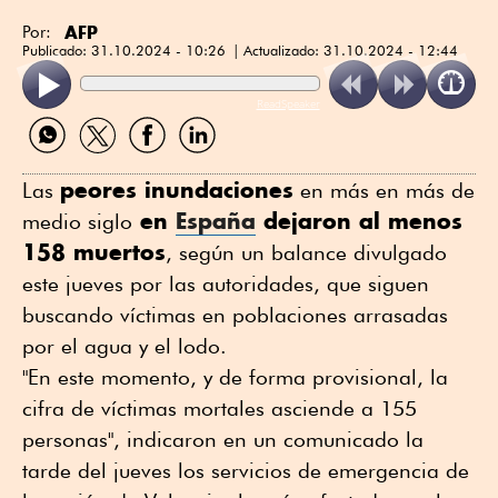
AFP
Por:
Publicado:
31.10.2024 - 10:26
Actualizado:
31.10.2024 - 12:44
ReadSpeaker
Compartir
Compartir
Compartir
Compartir
por
por
por
por
WhatsApp
Twitter
Facebook
Linkedin
peores inundaciones
Las
en más en más de
en
España
dejaron al menos
medio siglo
158 muertos
, según un balance divulgado
este jueves por las autoridades, que siguen
buscando víctimas en poblaciones arrasadas
por el agua y el lodo.
"En este momento, y de forma provisional, la
cifra de víctimas mortales asciende a 155
personas", indicaron en un comunicado la
tarde del jueves los servicios de emergencia de