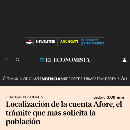
SUSCRÍBETE
NEWSLETTER
ANÚNCIATE
CONTRIBUCIONES
$1.99 DIARIOS
INI
El
SES
Economista
ÚLTIMAS NOTICIAS
TENDENCIAS:
REPORTES TRIMESTRALES
REVISIÓN 
3:00 min
FINANZAS PERSONALES
Lectura
Localización de la cuenta Afore, el
trámite que más solicita la
población