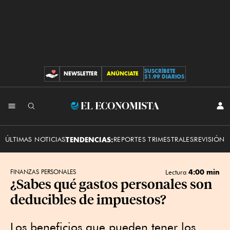
SUSCRÍBETE
NEWSLETTER
ANÚNCIATE
CONTRIBUCIONES
$1.99 DIARIOS
INI
El
SES
Economista
ÚLTIMAS NOTICIAS
TENDENCIAS:
REPORTES TRIMESTRALES
REVISIÓN 
4:00 min
FINANZAS PERSONALES
Lectura
¿Sabes qué gastos personales son
deducibles de impuestos?
Los beneficios que pueden tener los