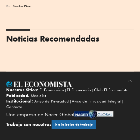
Por
Maritza Pérez
Noticias Recomendadas
Nuestros Sitios:
El Economista
El Empresario
Club El Economista
Subir
Publicidad:
Mediakit
Institucional:
Aviso de Privacidad
Aviso de Privacidad Integral
Contacto
Una empresa de Nacer Global
Trabaja con nosotros
Ir a la bolsa de trabajo