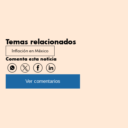
Temas relacionados
Inflación en México
Comenta esta noticia
Compartir
Compartir
Compartir
Compartir
por
por
por
por
WhatsApp
Twitter
Facebook
Linkedin
Ver comentarios