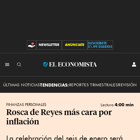
SUSCRÍBETE
NEWSLETTER
ANÚNCIATE
CONTRIBUCIONES
$1.99 DIARIOS
INI
El
SES
Economista
ÚLTIMAS NOTICIAS
TENDENCIAS:
REPORTES TRIMESTRALES
REVISIÓN 
4:00 min
FINANZAS PERSONALES
Lectura
Rosca de Reyes más cara por
inflación
La celebración del seis de enero será