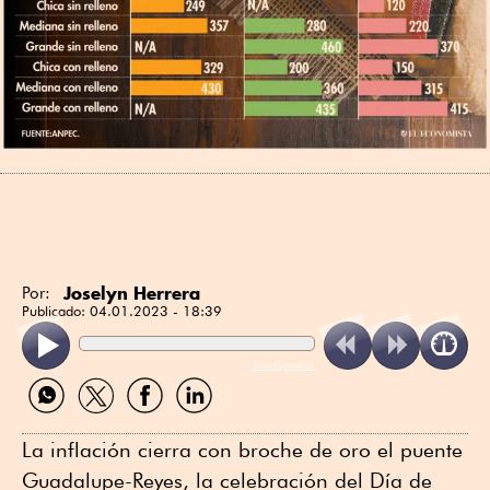
Joselyn Herrera
Por:
Publicado:
04.01.2023 - 18:39
ReadSpeaker
Compartir
Compartir
Compartir
Compartir
por
por
por
por
WhatsApp
Twitter
Facebook
Linkedin
La inflación cierra con broche de oro el puente
Guadalupe-Reyes, la celebración del Día de