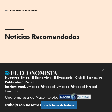
Por
Redacción El Economista
Noticias Recomendadas
Nuestros Sitios:
El Economista
El Empresario
Club El Economista
Subir
Publicidad:
Mediakit
Institucional:
Aviso de Privacidad
Aviso de Privacidad Integral
Contacto
Una empresa de Nacer Global
Trabaja con nosotros
Ir a la bolsa de trabajo