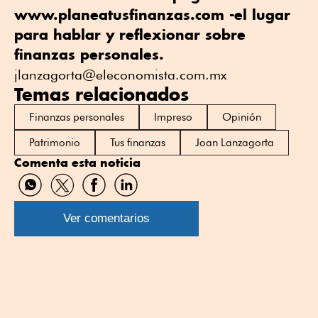
www.planeatusfinanzas.com -el lugar
para hablar y reflexionar sobre
finanzas personales.
jlanzagorta@eleconomista.com.mx
Temas relacionados
Finanzas personales
Impreso
Opinión
Patrimonio
Tus finanzas
Joan Lanzagorta
Comenta esta noticia
Compartir
Compartir
Compartir
Compartir
por
por
por
por
WhatsApp
Twitter
Facebook
Linkedin
Ver comentarios