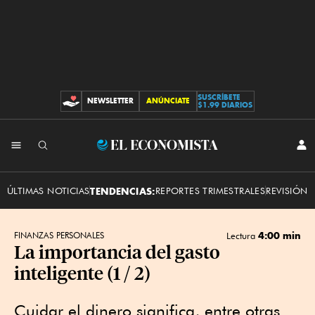
SUSCRÍBETE
NEWSLETTER
ANÚNCIATE
CONTRIBUCIONES
$1.99 DIARIOS
INI
El
SES
Economista
ÚLTIMAS NOTICIAS
TENDENCIAS:
REPORTES TRIMESTRALES
REVISIÓN 
4:00 min
FINANZAS PERSONALES
Lectura
La importancia del gasto
inteligente (1 / 2)
Cuidar el dinero significa, entre otras