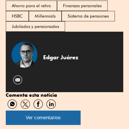
Ahorro para el retiro
Finanzas personales
HSBC
Millennials
Sistema de pensiones
Jubilados y pensionados
Edgar Juárez
Comenta esta noticia
Compartir
Compartir
Compartir
Compartir
por
por
por
por
WhatsApp
Twitter
Facebook
Linkedin
Ver comentarios