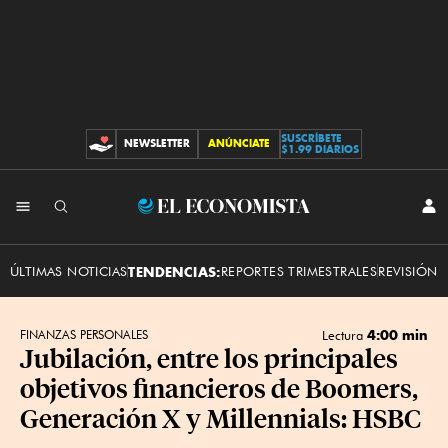
SUSCRÍBETE
NEWSLETTER
ANÚNCIATE
CONTRIBUCIONES
$1.99 DIARIOS
INI
El
SES
Economista
ÚLTIMAS NOTICIAS
TENDENCIAS:
REPORTES TRIMESTRALES
REVISIÓN 
4:00 min
FINANZAS PERSONALES
Lectura
Jubilación, entre los principales
objetivos financieros de Boomers,
Generación X y Millennials: HSBC