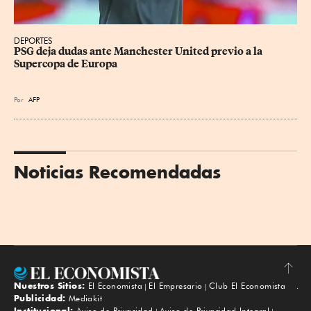
DEPORTES
PSG deja dudas ante Manchester United previo a la 
Supercopa de Europa
Por
AFP
Noticias Recomendadas
Nuestros Sitios:
El Economista
El Empresario
Club El Economista
Subir
Publicidad:
Mediakit
Institucional:
Aviso de Privacidad
Aviso de Privacidad Integral