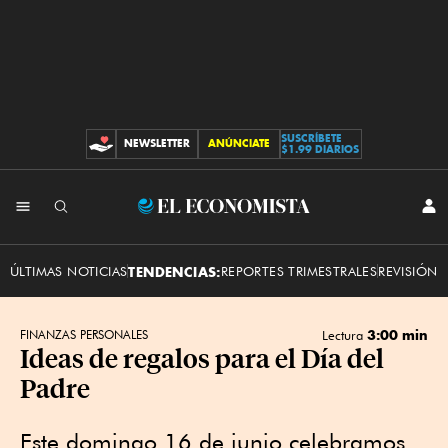
SUSCRÍBETE
NEWSLETTER
ANÚNCIATE
CONTRIBUCIONES
$1.99 DIARIOS
INI
El
SES
Economista
ÚLTIMAS NOTICIAS
TENDENCIAS:
REPORTES TRIMESTRALES
REVISIÓN 
3:00 min
FINANZAS PERSONALES
Lectura
Ideas de regalos para el Día del
Padre
Este domingo 16 de junio celebramos