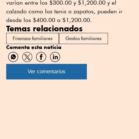
varían entre los $300.00 y $1,200.00 y el
calzado como los tenis o zapatos, pueden ir
desde los $400.00 a $1,200.00.
Temas relacionados
Finanzas familiares
Gastos familiares
Comenta esta noticia
Compartir
Compartir
Compartir
Compartir
por
por
por
por
WhatsApp
Twitter
Facebook
Linkedin
Ver comentarios