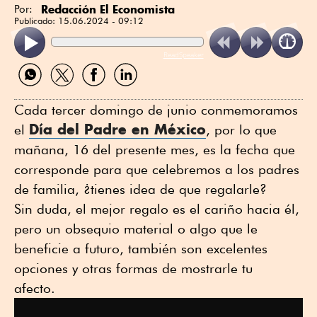
Redacción El Economista
Por:
Publicado:
15.06.2024 - 09:12
ReadSpeaker
Compartir
Compartir
Compartir
Compartir
por
por
por
por
WhatsApp
Twitter
Facebook
Linkedin
Cada tercer domingo de junio conmemoramos
Día del Padre en México
el
, por lo que
mañana, 16 del presente mes, es la fecha que
corresponde para que celebremos a los padres
de familia, ¿tienes idea de que regalarle?
Sin duda, el mejor regalo es el cariño hacia él,
pero un obsequio material o algo que le
beneficie a futuro, también son excelentes
opciones y otras formas de mostrarle tu
afecto.