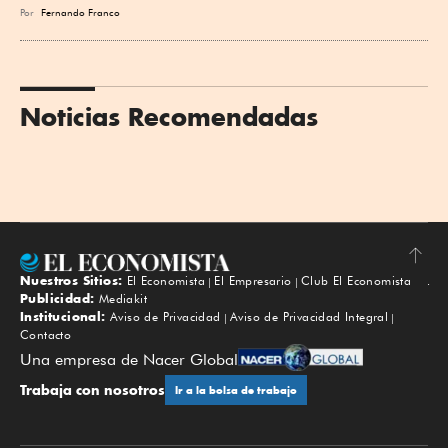
Por
Fernando Franco
Noticias Recomendadas
Nuestros Sitios:
El Economista
El Empresario
Club El Economista
Subir
Publicidad:
Mediakit
Institucional:
Aviso de Privacidad
Aviso de Privacidad Integral
Contacto
Una empresa de Nacer Global
Trabaja con nosotros
Ir a la bolsa de trabajo