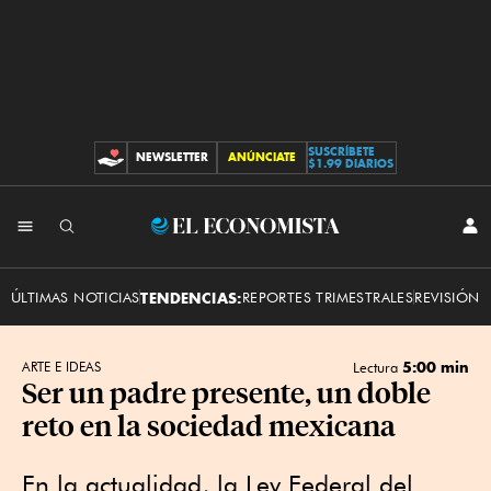
SUSCRÍBETE
NEWSLETTER
ANÚNCIATE
CONTRIBUCIONES
$1.99 DIARIOS
INI
El
SES
Economista
ÚLTIMAS NOTICIAS
TENDENCIAS:
REPORTES TRIMESTRALES
REVISIÓN 
5:00 min
ARTE E IDEAS
Lectura
Ser un padre presente, un doble
reto en la sociedad mexicana
En la actualidad, la Ley Federal del