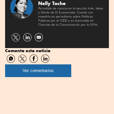
Nelly Toche
Periodista de ciencia en la sección Arte, Ideas
y Gente de El Economista. Cuenta con
maestría en periodismo sobre Políticas
Públicas por el CIDE y es licenciada en
Ciencias de la Comunicación por la UVM.
Compartir
Compartir
por
por
Comenta esta noticia
Twitter
Linkedin
Compartir
Compartir
Compartir
Compartir
por
por
por
por
WhatsApp
Twitter
Facebook
Linkedin
Ver comentarios