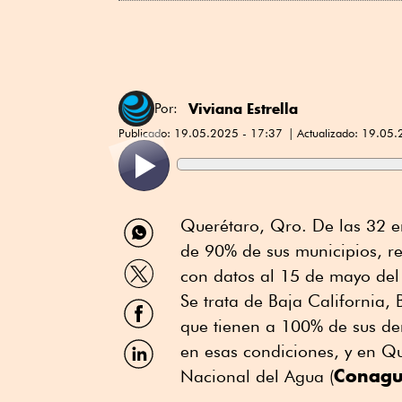
Viviana Estrella
Por:
Publicado:
19.05.2025 - 17:37
Actualizado:
19.05.
Compartir
Querétaro, Qro. De las 32 en
por
de 90% de sus municipios, re
WhatsApp
Compartir
con datos al 15 de mayo d
por
Twitter
Se trata de Baja California,
Compartir
por
que tienen a 100% de sus d
Facebook
Compartir
en esas condiciones, y en Q
por
Conag
Nacional del Agua (
Linkedin