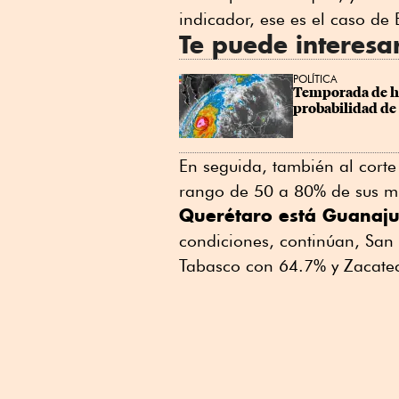
indicador, ese es el caso de
Te puede interesa
POLÍTICA
Temporada de hu
probabilidad de 
En seguida, también al corte
rango de 50 a 80% de sus mu
Querétaro está Guanaj
condiciones, continúan, San
Tabasco con 64.7% y Zacatec