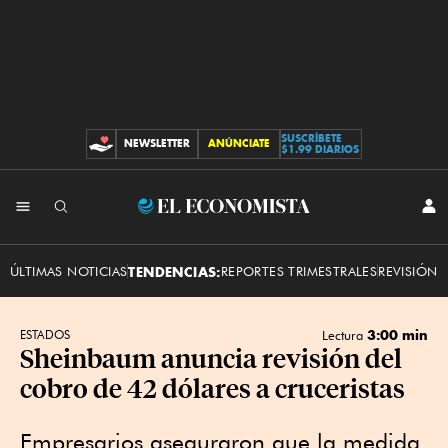
SUSCRÍBETE
NEWSLETTER
ANÚNCIATE
CONTRIBUCIONES
$1.99 DIARIOS
INI
El
SES
Economista
ÚLTIMAS NOTICIAS
TENDENCIAS:
REPORTES TRIMESTRALES
REVISIÓN 
3:00 min
ESTADOS
Lectura
Sheinbaum anuncia revisión del
cobro de 42 dólares a cruceristas
Empresarios aseguraron que la medida