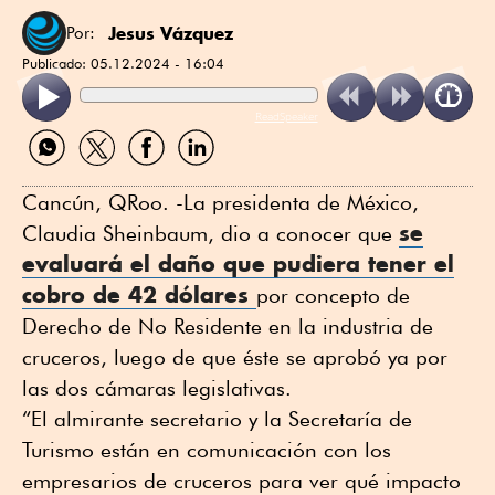
Jesus Vázquez
Por:
Publicado:
05.12.2024 - 16:04
ReadSpeaker
Compartir
Compartir
Compartir
Compartir
por
por
por
por
WhatsApp
Twitter
Facebook
Linkedin
Cancún, QRoo. -La presidenta de México,
se
Claudia Sheinbaum, dio a conocer que
evaluará el daño que pudiera tener el
cobro de 42 dólares
por concepto de
Derecho de No Residente en la industria de
cruceros, luego de que éste se aprobó ya por
las dos cámaras legislativas.
“El almirante secretario y la Secretaría de
Turismo están en comunicación con los
empresarios de cruceros para ver qué impacto