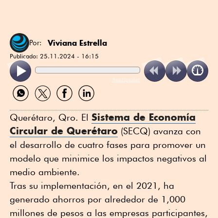
Viviana Estrella
Por:
Publicado:
25.11.2024 - 16:15
ReadSpeaker
Compartir
Compartir
Compartir
Compartir
por
por
por
por
WhatsApp
Twitter
Facebook
Linkedin
Sistema de Economía
Querétaro, Qro. El
Circular de Querétaro
(SECQ) avanza con
el desarrollo de cuatro fases para promover un
modelo que minimice los impactos negativos al
medio ambiente.
Tras su implementación, en el 2021, ha
generado ahorros por alrededor de 1,000
millones de pesos a las empresas participantes,