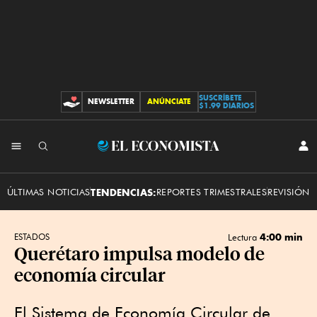
SUSCRÍBETE
NEWSLETTER
ANÚNCIATE
CONTRIBUCIONES
$1.99 DIARIOS
INI
El
SES
Economista
ÚLTIMAS NOTICIAS
TENDENCIAS:
REPORTES TRIMESTRALES
REVISIÓN 
4:00 min
ESTADOS
Lectura
Querétaro impulsa modelo de
economía circular
El Sistema de Economía Circular de