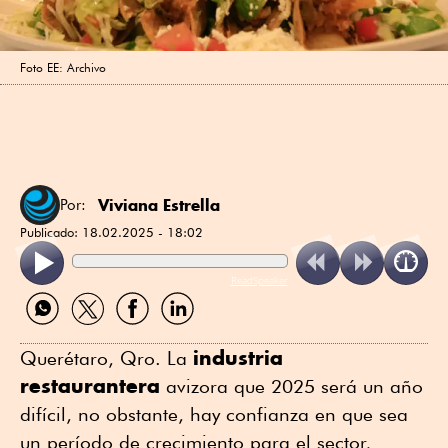
Foto EE: Archivo
Viviana Estrella
Por:
Publicado:
18.02.2025 - 18:02
ReadSpeaker
Compartir
Compartir
Compartir
Compartir
por
por
por
por
WhatsApp
Twitter
Facebook
Linkedin
industria
Querétaro, Qro. La
restaurantera
avizora que 2025 será un año
difícil, no obstante, hay confianza en que sea
un período de crecimiento para el sector,