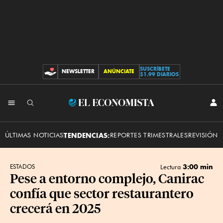
SUSCRÍBETE
NEWSLETTER
ANÚNCIATE
CONTRIBUCIONES
$1.99 DIARIOS
INI
El
SES
Economista
ÚLTIMAS NOTICIAS
TENDENCIAS:
REPORTES TRIMESTRALES
REVISIÓN 
3:00 min
ESTADOS
Lectura
Pese a entorno complejo, Canirac
confía que sector restaurantero
crecerá en 2025