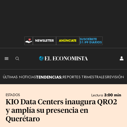
SUSCRÍBETE
NEWSLETTER
ANÚNCIATE
CONTRIBUCIONES
$1.99 DIARIOS
INI
El
SES
Economista
ÚLTIMAS NOTICIAS
TENDENCIAS:
REPORTES TRIMESTRALES
REVISIÓN 
3:00 min
ESTADOS
Lectura
KIO Data Centers inaugura QRO2
y amplía su presencia en
Querétaro