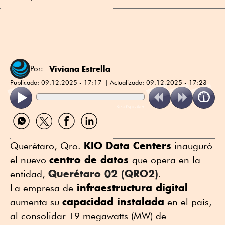
Viviana Estrella
Por:
Publicado:
09.12.2025 - 17:17
Actualizado:
09.12.2025 - 17:23
ReadSpeaker
Compartir
Compartir
Compartir
Compartir
por
por
por
por
WhatsApp
Twitter
Facebook
Linkedin
KIO Data Centers
Querétaro, Qro.
inauguró
centro de datos
el nuevo
que opera en la
Querétaro 02
(
QRO2
)
entidad,
.
infraestructura digital
La empresa de
capacidad instalada
aumenta su
en el país,
al consolidar 19 megawatts (MW) de