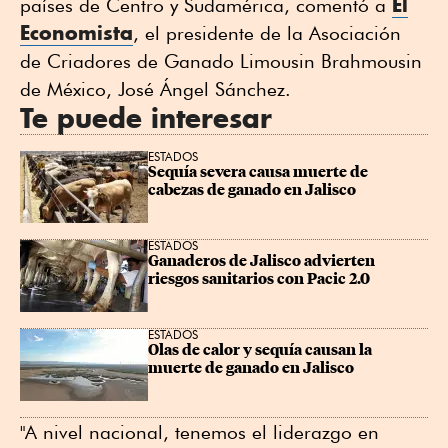
El
países de Centro y Sudamérica, comentó a
Economista
, el presidente de la Asociación
de Criadores de Ganado Limousin Brahmousin
de México, José Ángel Sánchez.
Te puede interesar
ESTADOS
Sequía severa causa muerte de 
cabezas de ganado en Jalisco
ESTADOS
Ganaderos de Jalisco advierten 
riesgos sanitarios con Pacic 2.0
ESTADOS
Olas de calor y sequía causan la 
muerte de ganado en Jalisco
"A nivel nacional, tenemos el liderazgo en