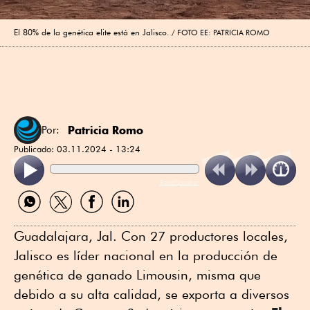
El 80% de la genética elite está en Jalisco.
FOTO EE: PATRICIA ROMO
Patricia Romo
Por:
Publicado:
03.11.2024 - 13:24
ReadSpeaker
Compartir
Compartir
Compartir
Compartir
por
por
por
por
WhatsApp
Twitter
Facebook
Linkedin
Guadalajara, Jal. Con 27 productores locales,
Jalisco es líder nacional en la producción de
genética de ganado Limousin, misma que
debido a su alta calidad, se exporta a diversos