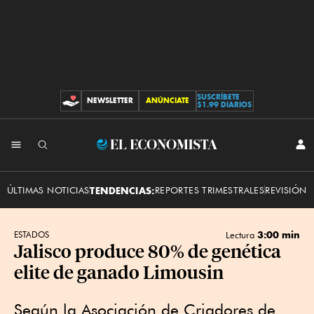
SUSCRÍBETE
NEWSLETTER
ANÚNCIATE
CONTRIBUCIONES
$1.99 DIARIOS
INI
El
SES
Economista
ÚLTIMAS NOTICIAS
TENDENCIAS:
REPORTES TRIMESTRALES
REVISIÓN 
3:00 min
ESTADOS
Lectura
Jalisco produce 80% de genética
elite de ganado Limousin
Según la Asociación de Criadores de