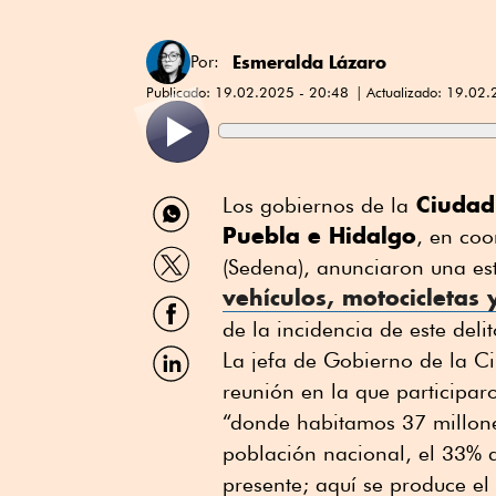
Esmeralda Lázaro
Por:
Publicado:
19.02.2025 - 20:48
Actualizado:
19.02.
Compartir
Ciudad 
Los gobiernos de la
por
Puebla e Hidalgo
, en coo
WhatsApp
Compartir
(Sedena), anunciaron una es
por
vehículos, motocicletas 
Twitter
Compartir
por
de la incidencia de este deli
Facebook
Compartir
La jefa de Gobierno de la C
por
reunión en la que participa
Linkedin
“donde habitamos 37 millone
población nacional, el 33% 
presente; aquí se produce el