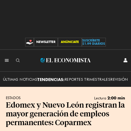
SUSCRÍBETE
NEWSLETTER
ANÚNCIATE
CONTRIBUCIONES
$1.99 DIARIOS
INI
El
SES
Economista
ÚLTIMAS NOTICIAS
TENDENCIAS:
REPORTES TRIMESTRALES
REVISIÓN 
2:00 min
ESTADOS
Lectura
Edomex y Nuevo León registran la
mayor generación de empleos
permanentes: Coparmex