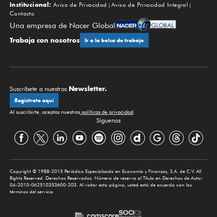
Institucional:
Aviso de Privacidad
Aviso de Privacidad Integral
Contacto
Una empresa de Nacer Global
Trabaja con nosotros
Ir a la bolsa de trabajo
Newsletter.
Suscríbete a nuestros
Regístrate aquí
Al suscribirte, aceptas nuestras
políticas de privacidad
.
Síguenos
Copyright © 1988-2015 Periódico Especializado en Economía y Finanzas, S.A. de C.V. All
Rights Reserved. Derechos Reservados. Número de reserva al Título en Derechos de Autor
04-2010-062510353600-203. Al visitar esta página, usted está de acuerdo con los
términos del servicio