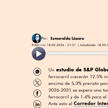
Esmeralda Lázaro
Por:
Publicado:
18.05.2026 - 21:21
Actualizado:
18.05.
Compartir
estudio de S&P Globa
Un
por
ferrocarril crecerán 12.5% i
WhatsApp
Compartir
encima de 5.3% previsto para
por
Twitter
2026-2031 se espera una tas
Compartir
por
ferrocarril y de 1.4% para el
Facebook
Compartir
Corredor Inte
Ante esto el
por