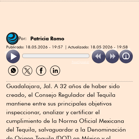
Patricia Romo
Por:
Publicado:
18.05.2026 - 19:57
Actualizado:
18.05.2026 - 19:58
ReadSpeaker
Compartir
Compartir
Compartir
Compartir
por
por
por
por
WhatsApp
Twitter
Facebook
Linkedin
Guadalajara, Jal. A 32 años de haber sido
creado, el Consejo Regulador del Tequila
mantiene entre sus principales objetivos
inspeccionar, analizar y certificar el
cumplimiento de la Norma Oficial Mexicana
del Tequila, salvaguardar a la Denominación
de Origen Tequila (DOT) en México y el