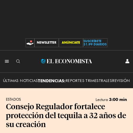
SUSCRÍBETE
NEWSLETTER
ANÚNCIATE
CONTRIBUCIONES
$1.99 DIARIOS
INI
El
SES
Economista
ÚLTIMAS NOTICIAS
TENDENCIAS:
REPORTES TRIMESTRALES
REVISIÓN 
3:00 min
ESTADOS
Lectura
Consejo Regulador fortalece
protección del tequila a 32 años de
su creación