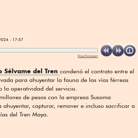
2024 - 17:57
ReadSpeaker
vo Sélvame del Tren
condenó el contrato entre el
vada para ahuyentar la fauna de las vías férreas
 la operatividad del servicio.
9 millones de pesos con la empresa Susoma
 ahuyentar, capturar, remover e incluso sacrificar a
ías del Tren Maya.