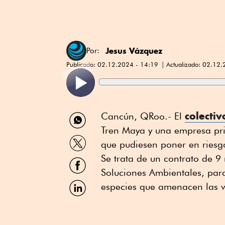
Jesus Vázquez
Por:
Publicado:
02.12.2024 - 14:19
Actualizado:
02.12.
Compartir
colecti
Cancún, QRoo.- El
por
Tren Maya y una empresa pri
WhatsApp
Compartir
que pudiesen poner en riesgo
por
Twitter
Se trata de un contrato de 
Compartir
por
Soluciones Ambientales, para
Facebook
Compartir
especies que amenacen las v
por
Linkedin