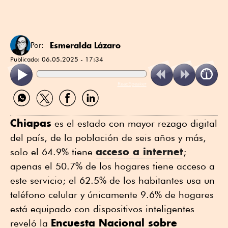
Esmeralda Lázaro
Por:
Publicado:
06.05.2025 - 17:34
ReadSpeaker
Compartir
Compartir
Compartir
Compartir
por
por
por
por
WhatsApp
Twitter
Facebook
Linkedin
Chiapas
es el estado con mayor rezago digital
del país, de la población de seis años y más,
acceso a internet
solo el 64.9% tiene
;
apenas el 50.7% de los hogares tiene acceso a
este servicio; el 62.5% de los habitantes usa un
teléfono celular y únicamente 9.6% de hogares
está equipado con dispositivos inteligentes
Encuesta Nacional sobre
reveló la