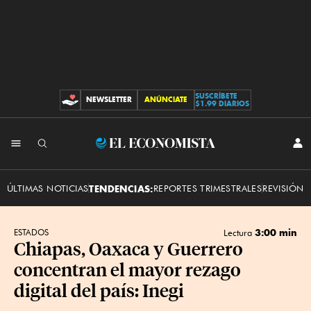
SUSCRÍBETE
NEWSLETTER
ANÚNCIATE
CONTRIBUCIONES
$1.99 DIARIOS
INI
El
SES
Economista
ÚLTIMAS NOTICIAS
TENDENCIAS:
REPORTES TRIMESTRALES
REVISIÓN 
3:00 min
ESTADOS
Lectura
Chiapas, Oaxaca y Guerrero
concentran el mayor rezago
digital del país: Inegi