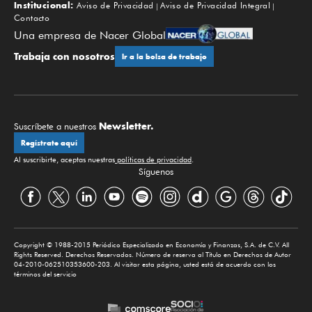
Institucional:
Aviso de Privacidad
Aviso de Privacidad Integral
Contacto
Una empresa de Nacer Global
Trabaja con nosotros
Ir a la bolsa de trabajo
Newsletter.
Suscríbete a nuestros
Regístrate aquí
Al suscribirte, aceptas nuestras
políticas de privacidad
.
Síguenos
Copyright © 1988-2015 Periódico Especializado en Economía y Finanzas, S.A. de C.V. All
Rights Reserved. Derechos Reservados. Número de reserva al Título en Derechos de Autor
04-2010-062510353600-203. Al visitar esta página, usted está de acuerdo con los
términos del servicio