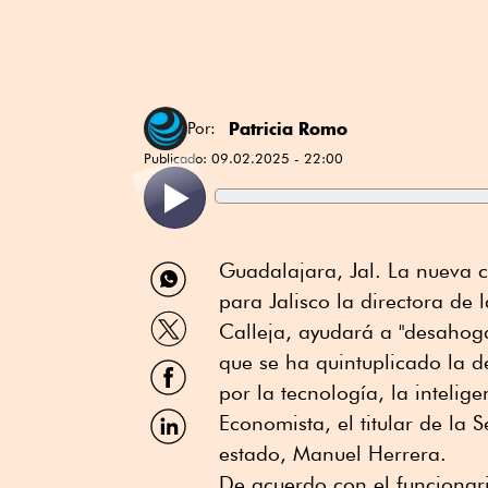
Patricia Romo
Por:
Publicado:
09.02.2025 - 22:00
Compartir
Guadalajara, Jal. La nueva c
por
para Jalisco la directora de 
WhatsApp
Compartir
Calleja, ayudará a "desahog
por
Twitter
que se ha quintuplicado la d
Compartir
por
por la tecnología, la intelige
Facebook
Compartir
Economista, el titular de la 
por
estado, Manuel Herrera.
Linkedin
De acuerdo con el funcionari