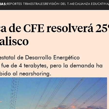
IAS:
REPORTES TRIMESTRALES
REVISIÓN DEL T-MEC
ALIANZA EDUCATIVA
ca de CFE resolverá 25
alisco
estatal de Desarrollo Energético
it fue de 4 terabytes, pero la demanda ha
bido al nearshoring.