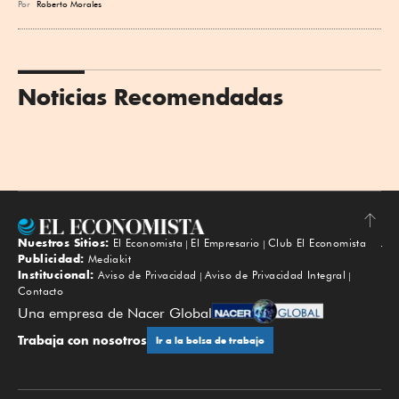
Por
Roberto Morales
Noticias Recomendadas
Nuestros Sitios:
El Economista
El Empresario
Club El Economista
Subir
Publicidad:
Mediakit
Institucional:
Aviso de Privacidad
Aviso de Privacidad Integral
Contacto
Una empresa de Nacer Global
Trabaja con nosotros
Ir a la bolsa de trabajo