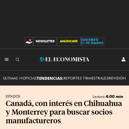
SUSCRÍBETE
NEWSLETTER
ANÚNCIATE
CONTRIBUCIONES
$1.99 DIARIOS
INI
El
SES
Economista
ÚLTIMAS NOTICIAS
TENDENCIAS:
REPORTES TRIMESTRALES
REVISIÓN 
4:00 min
ESTADOS
Lectura
Canadá, con interés en Chihuahua
y Monterrey para buscar socios
manufactureros