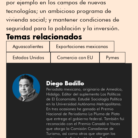
por ejemplo en los campos de nuevas
tecnologías; un ambicioso programa de
vivienda social; y mantener condiciones de
seguridad para la población y la inversión.
Temas relacionados
Aguascalientes
Exportaciones mexicanas
Estados Unidos
Comercio con EU
Pymes
Diego Badillo
Periodista mexicano, originario de Amealco,
Hidalgo. Editor del suplemento Los Políticos
de El Economista. Estudié Sociología Política
en la Universidad Autónoma Metropolitana.
En tres ocasiones he ganado el Premio
Nacional de Periodismo La Pluma de Plata
que entrega el gobierno federal. También fui
reconocido con el Premio Canadá a Voces
que otorga la Comisión Canadiense de
Turismo, así como otros que otorgan los