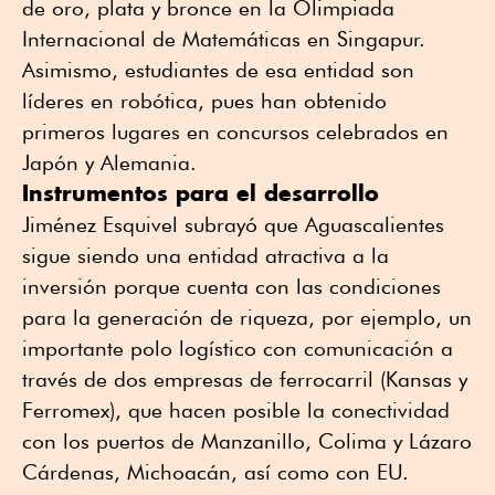
de oro, plata y bronce en la Olimpiada
Internacional de Matemáticas en Singapur.
Asimismo, estudiantes de esa entidad son
líderes en robótica, pues han obtenido
primeros lugares en concursos celebrados en
Japón y Alemania.
Instrumentos para el desarrollo
Jiménez Esquivel subrayó que Aguascalientes
sigue siendo una entidad atractiva a la
inversión porque cuenta con las condiciones
para la generación de riqueza, por ejemplo, un
importante polo logístico con comunicación a
través de dos empresas de ferrocarril (Kansas y
Ferromex), que hacen posible la conectividad
con los puertos de Manzanillo, Colima y Lázaro
Cárdenas, Michoacán, así como con EU.