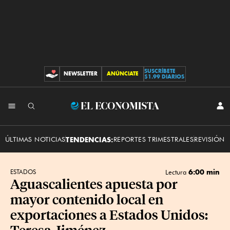
SUSCRÍBETE
NEWSLETTER
ANÚNCIATE
CONTRIBUCIONES
$1.99 DIARIOS
INI
El
SES
Economista
ÚLTIMAS NOTICIAS
TENDENCIAS:
REPORTES TRIMESTRALES
REVISIÓN 
6:00 min
ESTADOS
Lectura
Aguascalientes apuesta por
mayor contenido local en
exportaciones a Estados Unidos:
Teresa Jiménez