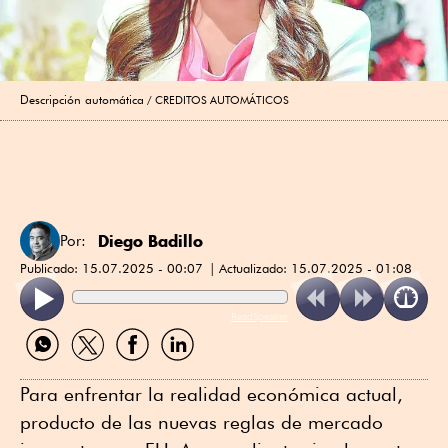
Descripción automática
CREDITOS AUTOMÁTICOS
Diego Badillo
Por:
Publicado:
15.07.2025 - 00:07
Actualizado:
15.07.2025 - 01:08
ReadSpeaker
Compartir
Compartir
Compartir
Compartir
por
por
por
por
WhatsApp
Twitter
Facebook
Linkedin
Para enfrentar la realidad económica actual,
producto de las nuevas reglas de mercado