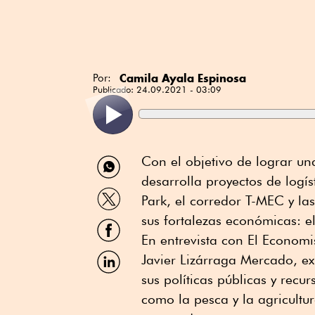
Camila Ayala Espinosa
Por:
Publicado:
24.09.2021 - 03:09
Compartir
Con el objetivo de lograr u
por
desarrolla proyectos de logí
WhatsApp
Compartir
Park, el corredor T-MEC y la
por
Twitter
sus fortalezas económicas: el
Compartir
por
En entrevista con El Economis
Facebook
Compartir
Javier Lizárraga Mercado, e
por
sus políticas públicas y recu
Linkedin
como la pesca y la agricultur