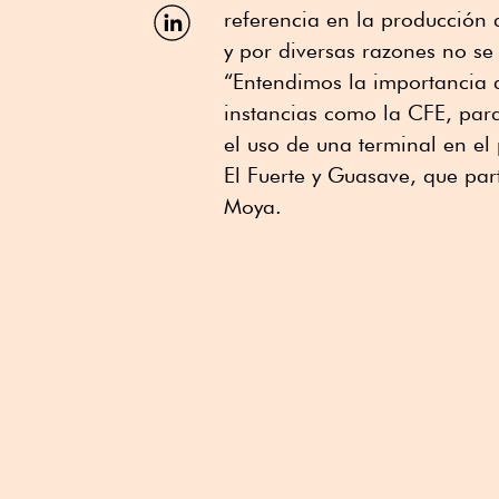
Facebook
Compartir
referencia en la producción 
por
y por diversas razones no se
Linkedin
“Entendimos la importancia d
instancias como la CFE, para
el uso de una terminal en e
El Fuerte y Guasave, que par
Moya.