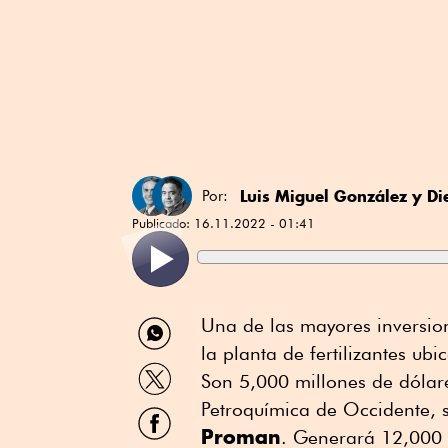
Luis Miguel González
y
Di
Por:
Publicado:
16.11.2022 - 01:41
Compartir
Una de las mayores inversio
por
la planta de fertilizantes 
WhatsApp
Compartir
Son 5,000 millones de dólare
por
Twitter
Petroquímica de Occidente, 
Compartir
por
Proman
. Generará 12,000