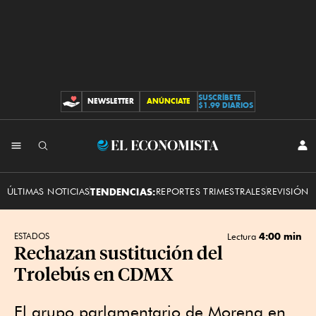
SUSCRÍBETE
NEWSLETTER
ANÚNCIATE
CONTRIBUCIONES
$1.99 DIARIOS
INI
El
SES
Economista
ÚLTIMAS NOTICIAS
TENDENCIAS:
REPORTES TRIMESTRALES
REVISIÓN 
4:00 min
ESTADOS
Lectura
Rechazan sustitución del
Trolebús en CDMX
El grupo parlamentario de Morena en