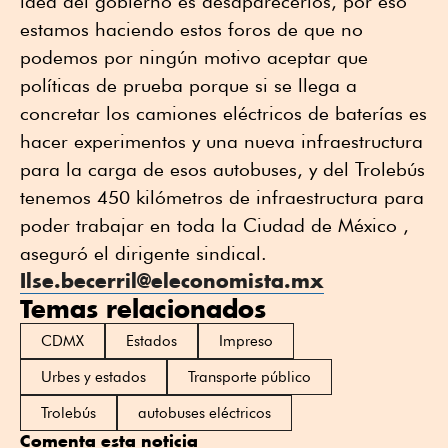
idea del gobierno es desaparecerlos, por eso
estamos haciendo estos foros de que no
podemos por ningún motivo aceptar que
políticas de prueba porque si se llega a
concretar los camiones eléctricos de baterías es
hacer experimentos y una nueva infraestructura
para la carga de esos autobuses, y del Trolebús
tenemos 450 kilómetros de infraestructura para
poder trabajar en toda la Ciudad de México ,
aseguró el dirigente sindical.
Ilse.becerril@eleconomista.mx
Temas relacionados
CDMX
Estados
Impreso
Urbes y estados
Transporte público
Trolebús
autobuses eléctricos
Comenta esta noticia